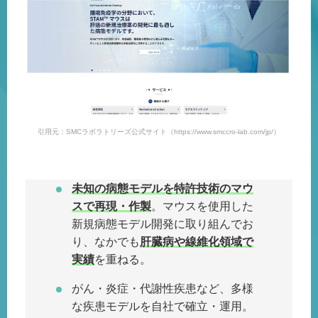
引用元：SMCラボラトリーズ公式サイト（https://www.smccro-lab.com/jp/）
未知の病態モデルを特許技術のマウ
スで再現・作製
。マウスを使用した
新規病態モデル開発に取り組んでお
り、なかでも
肝臓病や線維化領域で
実績
を重ねる。
がん・炎症・代謝性疾患など、多様
な疾患モデルを自社で確立・運用。