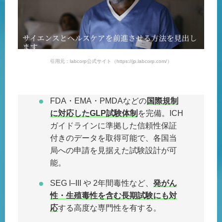
引用元：labcorp公式サイト（https://jp.labcorp.com/）
FDA・EMA・PMDAなどの
国際規制
に対応したGLP試験体制
を完備。ICH
ガイドラインに準拠した信頼性保証
付きのデータを取得可能で、各国当
局への申請を見据えた試験設計が可
能。
SEG I–III や 2年間毒性など、
発がん
性・生殖毒性を含む長期試験にも対
応
する高度な専門性を有する。