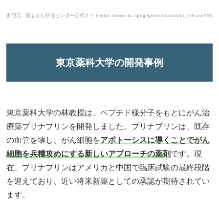
参照元：国立がん研究センター公式サイト
https://www.ncc.go.jp/jp/information/pr_release/2021
東京薬科大学の開発事例
東京薬科大学の林教授は、ペプチド様分子をもとにがん治
療薬プリナブリンを開発しました。プリナブリンは、既存
の血管を壊し、がん細胞を
アポトーシスに導くことでがん
細胞を兵糧攻めにする新しいアプローチの薬剤
です。現
在、プリナブリンはアメリカと中国で臨床試験の最終段階
を迎えており、近い将来新薬としての承認が期待されてい
ます。