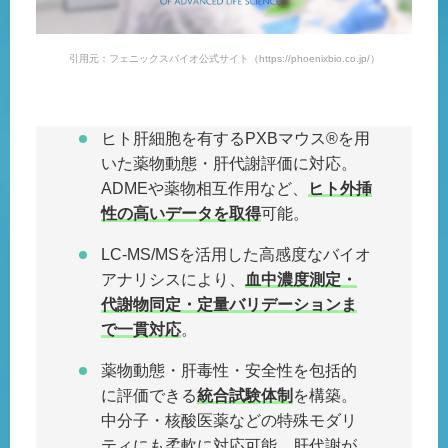
引用元：フェニックスバイオ公式サイト（https://phoenixbio.co.jp/）
ヒト肝細胞を有するPXBマウス®を用
いた薬物動態・肝代謝評価に対応。
ADMEや薬物相互作用など、
ヒト外挿
性の高いデータを取得
可能。
LC-MS/MSを活用した高感度なバイオ
アナリシスにより、
血中濃度測定・
代謝物同定・定量バリデーションま
で一貫対応
。
薬物動態・肝毒性・安全性を包括的
に評価できる
統合試験体制
を構築。
中分子・核酸医薬などの特殊モダリ
ティにも柔軟に対応可能。肝代謝が