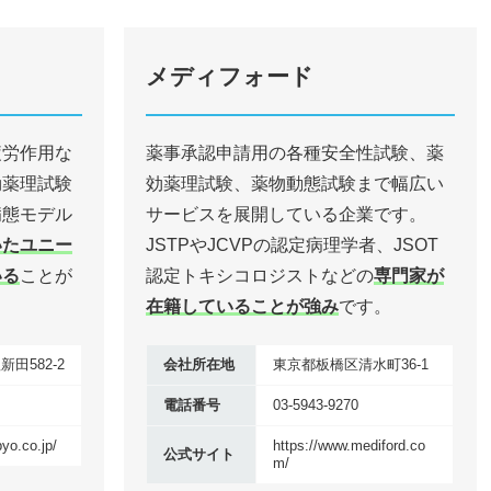
メディフォード
疲労作用な
薬事承認申請用の各種安全性試験、薬
効薬理試験
効薬理試験、薬物動態試験まで幅広い
病態モデル
サービスを展開している企業です。
いたユニー
JSTPやJCVPの認定病理学者、JSOT
いる
ことが
認定トキシコロジストなどの
専門家が
在籍していることが強み
です。
田582-2
会社所在地
東京都板橋区清⽔町36-1
電話番号
03-5943-9270
yo.co.jp/
https://www.mediford.co
公式サイト
m/