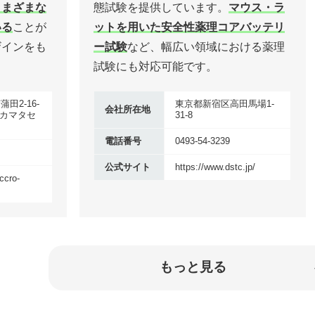
さまざまな
態試験を提供しています。
マウス・ラ
いる
ことが
ットを用いた安全性薬理コアバッテリ
ザインをも
ー試験
など、幅広い領域における薬理
試験にも対応可能です。
⽥2-16-
東京都新宿区高田馬場1-
会社所在地
トカマタセ
31-8
電話番号
0493-54-3239
公式サイト
https://www.dstc.jp/
ccro-
もっと見る