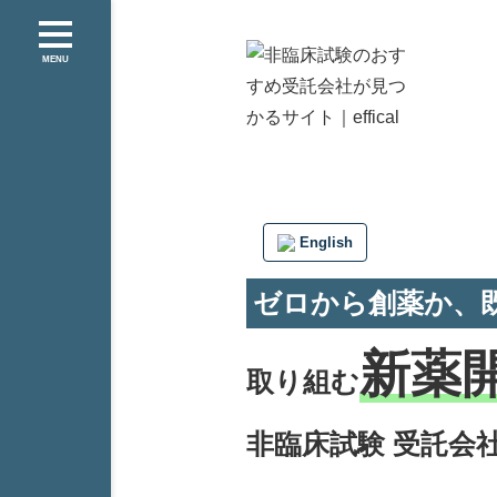
MENU
English
ゼロから創薬か、
新薬
取り組む
非臨床試験 受託会