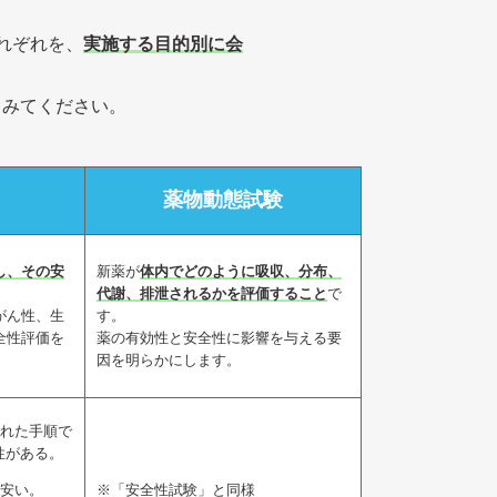
れぞれを、
実施する目的別に会
てみてください。
薬物動態試験
し、その安
新薬が
体内でどのように吸収、分布、
代謝、排泄されるかを評価すること
で
がん性、生
す。
全性評価を
薬の有効性と安全性に影響を与える要
因を明らかにします。
れた手順で
性がある。
安い。
※「安全性試験」と同様