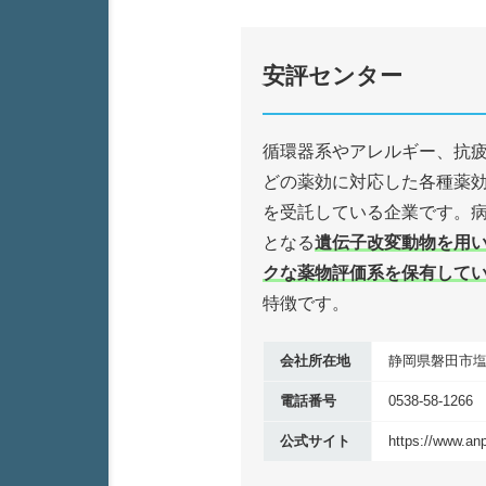
安評センター
循環器系やアレルギー、抗
どの薬効に対応した各種薬
を受託している企業です。
となる
遺伝子改変動物を用
クな薬物評価系を保有して
特徴です。
会社所在地
静岡県磐田市塩新
電話番号
0538-58-1266
公式サイト
https://www.anp