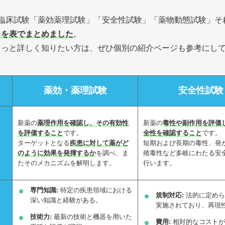
非臨床試験「薬効薬理試験」「安全性試験」「薬物動態試験」そ
トを表でまとめました
。
もっと詳しく知りたい方は、ぜひ個別の紹介ページも参考にし
薬効・薬理試験
安全性試験
新薬の
薬理作用を確認し、その有効性
新薬の
毒性や副作用を評価
を評価すること
です。
全性を確認すること
です。
ターゲットとなる
疾患に対して薬がど
短期および長期の毒性、発
のように効果を発揮するか
を調べ、ま
殖毒性など多岐にわたる安
たそのメカニズムを解明します。
行います。
専門知識:
特定の疾患領域における
規制対応:
法的に定めら
深い知識と経験がある。
実施されており、再現
技術力:
最新の技術と機器を用いた
費用:
相対的なコストが