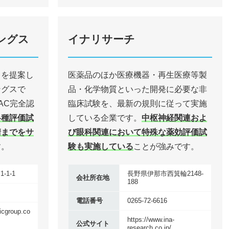
ングス
イナリサーチ
スを提案し
医薬品のほか医療機器・再生医療等製
ングスで
品・化学物質といった開発に必要な非
AC完全認
臨床試験を、最新の規則に従って実施
各種評価試
している企業です。
中枢神経関連およ
請までをサ
び眼科関連において特殊な薬効評価試
す。
験も実施している
ことが強みです。
1-1
長野県伊那市西箕輪2148-
会社所在地
188
電話番号
0265-72-6616
icgroup.co
https://www.ina-
公式サイト
research.co.jp/