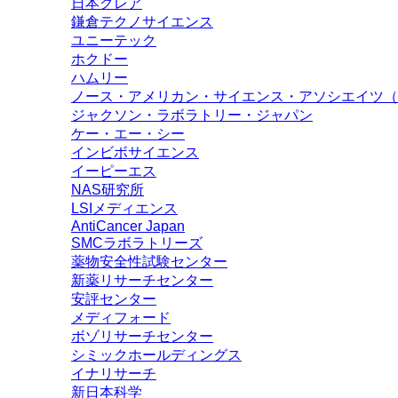
日本クレア
鎌倉テクノサイエンス
ユニーテック
ホクドー
ハムリー
ノース・アメリカン・サイエンス・アソシエイツ（N
ジャクソン・ラボラトリー・ジャパン
ケー・エー・シー
インビボサイエンス
イーピーエス
NAS研究所
LSIメディエンス
AntiCancer Japan
SMCラボラトリーズ
薬物安全性試験センター
新薬リサーチセンター
安評センター
メディフォード
ボゾリサーチセンター
シミックホールディングス
イナリサーチ
新日本科学