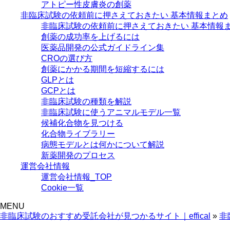
アトピー性皮膚炎の創薬
非臨床試験の依頼前に押さえておきたい 基本情報まとめ
非臨床試験の依頼前に押さえておきたい 基本情報ま
創薬の成功率を上げるには
医薬品開発の公式ガイドライン集
CROの選び方
創薬にかかる期間を短縮するには
GLPとは
GCPとは
非臨床試験の種類を解説
非臨床試験に使うアニマルモデル一覧
候補化合物を見つける
化合物ライブラリー
病態モデルとは何かについて解説
新薬開発のプロセス
運営会社情報
運営会社情報_TOP
Cookie一覧
MENU
非臨床試験のおすすめ受託会社が見つかるサイト｜effical
»
非