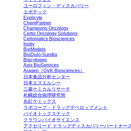
ユーロフィン・ディスカバリー
エボテック
Explicyte
ChemPartner
Champions Oncology
Certis Oncology Solutions
Cellomatics Biosciences
Inotiv
BioModels
BioDuro-Sundia
Biocytogen
Axis BioServices
Aragen（GVK Biosciences）
日本食品分析センター
日本エスエルシー
三菱ケミカルリサーチ
札幌総合病理研究所
丸紅ケミックス
ラボコープ・ドラッグデベロップメント
バイオトックステック
クラウンバイオサイエンス
アクセリード ドラッグディスカバリーパートナー