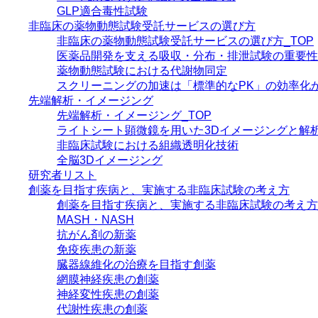
GLP適合毒性試験
非臨床の薬物動態試験受託サービスの選び方
非臨床の薬物動態試験受託サービスの選び方_TOP
医薬品開発を支える吸収・分布・排泄試験の重要性
薬物動態試験における代謝物同定
スクリーニングの加速は「標準的なPK」の効率化
先端解析・イメージング
先端解析・イメージング_TOP
ライトシート顕微鏡を用いた3Dイメージングと解
非臨床試験における組織透明化技術
全脳3Dイメージング
研究者リスト
創薬を目指す疾病と、実施する非臨床試験の考え方
創薬を目指す疾病と、実施する非臨床試験の考え方_
MASH・NASH
抗がん剤の新薬
免疫疾患の新薬
臓器線維化の治療を目指す創薬
網膜神経疾患の創薬
神経変性疾患の創薬
代謝性疾患の創薬