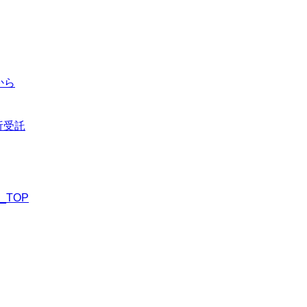
から
析受託
TOP