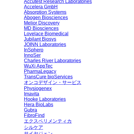
Accutest Research Laboratories
Accelera GmbH
Absorption Systems
Abogen Biosciences
Melior Discovery
MD Biosciences
Lovelace Biomedical
Jubilant Biosys
JOINN Laboratories
InSphero
InnoSer
Charles River Laboratories
WuXi AppTec
PharmaLegacy
TransCure bioServices
オンコデザイン・サービス
Physiogenex
Imavita
Hooke Laboratories
Hera BioLabs
Gubra
FibroFind
エクスペリメンティカ
シルケア
サイヤジェン