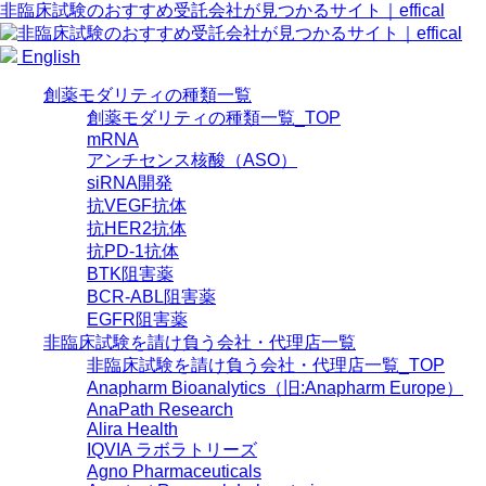
非臨床試験のおすすめ受託会社が見つかるサイト｜effical
English
創薬モダリティの種類一覧
創薬モダリティの種類一覧_TOP
mRNA
アンチセンス核酸（ASO）
siRNA開発
抗VEGF抗体
抗HER2抗体
抗PD-1抗体
BTK阻害薬
BCR-ABL阻害薬
EGFR阻害薬
非臨床試験を請け負う会社・代理店一覧
非臨床試験を請け負う会社・代理店一覧_TOP
Anapharm Bioanalytics（旧:Anapharm Europe）
AnaPath Research
Alira Health
IQVIA ラボラトリーズ
Agno Pharmaceuticals