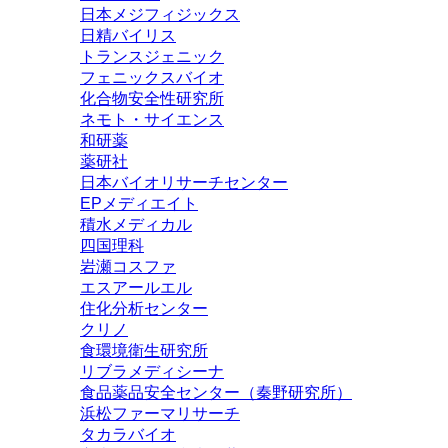
日本メジフィジックス
日精バイリス
トランスジェニック
フェニックスバイオ
化合物安全性研究所
ネモト・サイエンス
和研薬
薬研社
日本バイオリサーチセンター
EPメディエイト
積水メディカル
四国理科
岩瀬コスファ
エスアールエル
住化分析センター
クリノ
食環境衛生研究所
リブラメディシーナ
食品薬品安全センター（秦野研究所）
浜松ファーマリサーチ
タカラバイオ