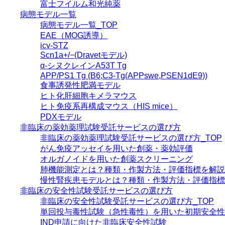
富士フイルム和光純薬
病態モデル一覧
病態モデル一覧_TOP
EAE（MOG誘導）
icv-STZ
Scn1a+/−(Dravetモデル)
α-シヌクレインA53T Tg
APP/PS1 Tg (B6;C3-Tg(APPswe,PSEN1dE9))
食事誘発性肥満モデル
ヒト化肝細胞キメラマウス
ヒト免疫系再構成マウス（HIS mice）
PDXモデル
非臨床の薬効薬理試験受託サービスの選び方
非臨床の薬効薬理試験受託サービスの選び方_TOP
がん免疫アッセイを用いた創薬・薬効評価
オルガノイドを用いた創薬スクリーニング
肺機能測定とは？種類・作製方法・評価指標を解説
慢性腎疾患モデルとは？種類・作製方法・評価指標
非臨床の安全性試験受託サービスの選び方
非臨床の安全性試験受託サービスの選び方_TOP
単回投与毒性試験（急性毒性）を用いた初期安全性
IND申請に向けた非臨床安全性試験