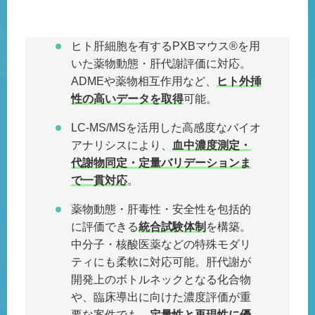
ヒト肝細胞を有するPXBマウス®を用
いた薬物動態・肝代謝評価に対応。
ADMEや薬物相互作用など、
ヒト外挿
性の高いデータを取得
可能。
LC-MS/MSを活用した高感度なバイオ
アナリシスにより、
血中濃度測定・
代謝物同定・定量バリデーションま
で一貫対応
。
薬物動態・肝毒性・安全性を包括的
に評価できる
統合試験体制
を構築。
中分子・核酸医薬などの特殊モダリ
ティにも柔軟に対応可能。肝代謝が
開発上のボトルネックとなる化合物
や、臨床導出に向けた濃度評価が重
要な案件でも、
定量性と再現性に優