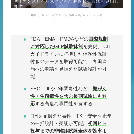
引用元：labcorp公式サイト（https://jp.labcorp.com/）
FDA・EMA・PMDAなどの
国際規制
に対応したGLP試験体制
を完備。ICH
ガイドラインに準拠した信頼性保証
付きのデータを取得可能で、各国当
局への申請を見据えた試験設計が可
能。
SEG I–III や 2年間毒性など、
発がん
性・生殖毒性を含む長期試験にも対
応
する高度な専門性を有する。
FIHを見据えた毒性・TK・安全性薬理
の一括設計・受託が可能。
初回ヒト
投与までの非臨床試験全体を効率よ