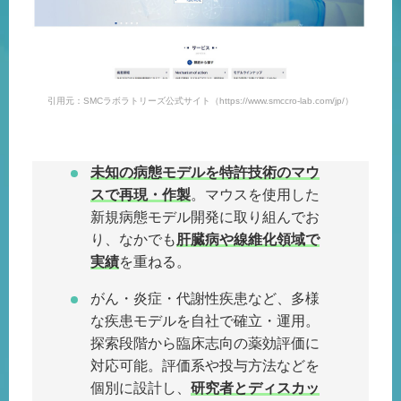
引用元：SMCラボラトリーズ公式サイト（https://www.smccro-lab.com/jp/）
未知の病態モデルを特許技術のマウ
スで再現・作製
。マウスを使用した
新規病態モデル開発に取り組んでお
り、なかでも
肝臓病や線維化領域で
実績
を重ねる。
がん・炎症・代謝性疾患など、多様
な疾患モデルを自社で確立・運用。
探索段階から臨床志向の薬効評価に
対応可能。評価系や投与方法などを
個別に設計し、
研究者とディスカッ