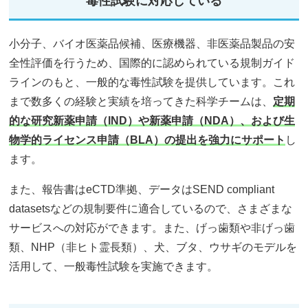
毒性試験に対応している
小分子、バイオ医薬品候補、医療機器、非医薬品製品の安
全性評価を行うため、国際的に認められている規制ガイド
ラインのもと、一般的な毒性試験を提供しています。これ
まで数多くの経験と実績を培ってきた科学チームは、
定期
的な研究新薬申請（IND）や新薬申請（NDA）、および生
物学的ライセンス申請（BLA）の提出を強力にサポート
し
ます。
また、報告書はeCTD準拠、データはSEND compliant
datasetsなどの規制要件に適合しているので、さまざまな
サービスへの対応ができます。また、げっ歯類や非げっ歯
類、NHP（非ヒト霊長類）、犬、ブタ、ウサギのモデルを
活用して、一般毒性試験を実施できます。