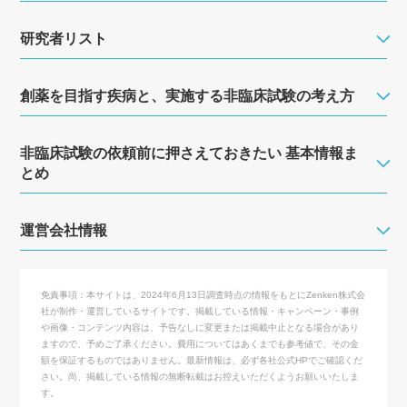
研究者リスト
創薬を目指す疾病と、実施する非臨床試験の考え方
非臨床試験の依頼前に押さえておきたい 基本情報ま
とめ
運営会社情報
免責事項：
本サイトは、2024年6月13日調査時点の情報をもとにZenken株式会
社が制作・運営しているサイトです。掲載している情報・キャンペーン・事例
や画像・コンテンツ内容は、予告なしに変更または掲載中止となる場合があり
ますので、予めご了承ください。費用についてはあくまでも参考値で、その金
額を保証するものではありません。最新情報は、必ず各社公式HPでご確認くだ
さい。尚、掲載している情報の無断転載はお控えいただくようお願いいたしま
す。